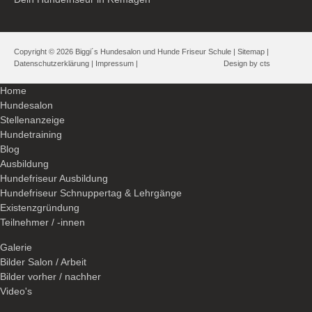
Copyright © 2026 Biggi´s Hundesalon und Hunde Friseur Schule |
Sitemap
|
Datenschutzerklärung
|
Impressum
|
Design by
cts
Home
Hundesalon
Stellenanzeige
Hundetraining
Blog
Ausbildung
Hundefriseur Ausbildung
Hundefriseur Schnuppertag & Lehrgänge
Existenzgründung
Teilnehmer / -innen
Galerie
Bilder Salon / Arbeit
Bilder vorher / nachher
Video's